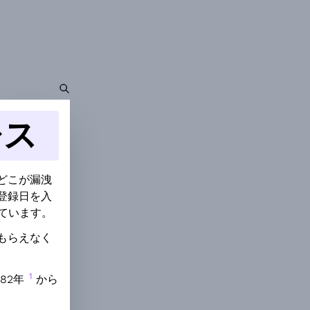
レス
どこが漏洩
登録日を入
っています。
てもらえなく
1
82年
から