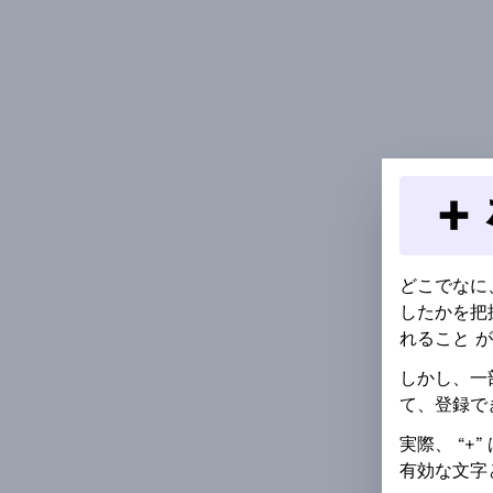
+
どこでなに
したかを把
れること が
しかし、一
て、登録で
実際、 “+
有効な文字