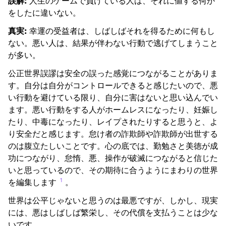
誤解:
人生のゲームで負けている人は、それに値する何か
をしたに違いない。
真実:
幸運の受益者は、しばしばそれを得るために何もし
ない。悪い人は、結果が伴わない行動で逃げてしまうこと
が多い。
公正世界誤謬は安全の誤った感覚につながることがありま
す。自分は自分がコントロールできると感じたいので、悪
い行動を避けている限り、自分に害はないと思い込んでい
ます。悪い行動をする人がホームレスになったり、妊娠し
たり、中毒になったり、レイプされたりすると思うと、よ
り安全だと感じます。怠け者の詐欺師や詐欺師が出世する
のは腹立たしいことです。心の底では、勤勉さと美徳が成
功につながり、怠惰、悪、操作が破滅につながると信じた
いと思っているので、その期待に合うようにまわりの世界
1
を編集します
。
世界は公平じゃないと思うのは最悪ですが、しかし、現実
には、悪はしばしば繁栄し、その代償を支払うことは少な
いです。