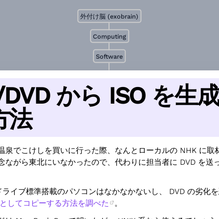
外付け脳 (exobrain)
Computing
Software
/DVD から ISO を生
方法
温泉でこけしを買いに行った際、なんとローカルの NHK に取
念ながら東北にいなかったので、代わりに担当者に DVD を送
D ドライブ標準搭載のパソコンはなかなかないし、 DVD の劣化
O としてコピーする方法を調べた
。