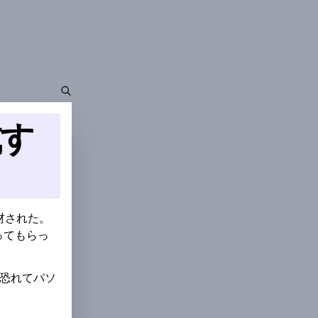
成す
材された。
ってもらっ
を恐れてパソ