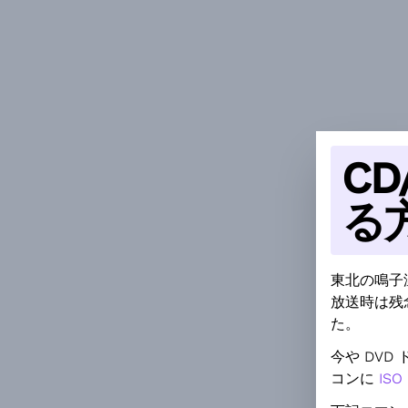
CD
る
東北の鳴子
放送時は残
た。
今や DV
コンに
IS