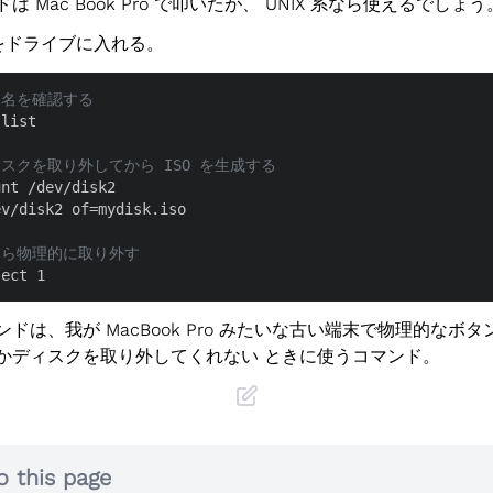
は Mac Book Pro で叩いたが、 UNIX 系なら使えるでしょう
 をドライブに入れる。
ク名を確認する
list

ィスクを取り外してから ISO を生成する
v/disk2 of=mydisk.iso

たら物理的に取り外す
ject 1
ドは、我が MacBook Pro みたいな古い端末で物理的なボ
かディスクを取り外してくれない ときに使うコマンド。
o this page