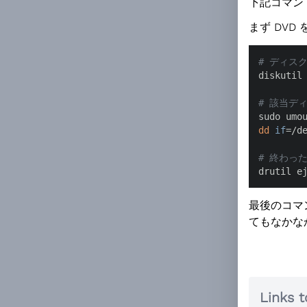
下記コマンド
まず DVD
# ディス
diskutil 
# 該当デ
dd
if
=/de
# 終わっ
drutil e
最後のコマン
てもなかな
Links t